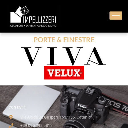
PORTE & FINESTRE
CONTATTI
V.le Alcide De Gasperi, 153/155, Catania.
+39 095 093 5813