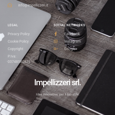
info@impellizzeri.it
LEGAL
SOCIAL NETWORKS
Privacy Policy
Facebook
Cookie Policy
Instagram
Copyright
Google+
P.Iva:
03748580879
Impellizzeri srl.
Idee innovative, per il tuo stile.